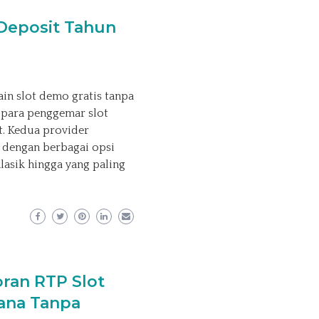
 Deposit Tahun
ain slot demo gratis tanpa
para penggemar slot
t. Kedua provider
 dengan berbagai opsi
lasik hingga yang paling
ran RTP Slot
Dana Tanpa