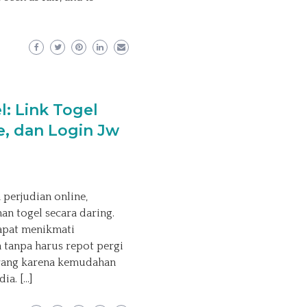
: Link Togel
e, dan Login Jw
perjudian online,
n togel secara daring.
apat menikmati
tanpa harus repot pergi
 orang karena kemudahan
ia. […]