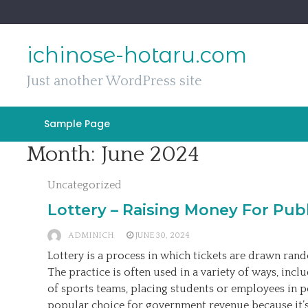
Skip
to
content
ichinose-hotaru.com
Just another WordPress site
Sample Page
Month:
June 2024
Uncategorized
Lottery – Raising Money For Publ
ADMINICH
JUNE 30, 2024
Lottery is a process in which tickets are drawn rand
The practice is often used in a variety of ways, in
of sports teams, placing students or employees in po
popular choice for government revenue because it’s s