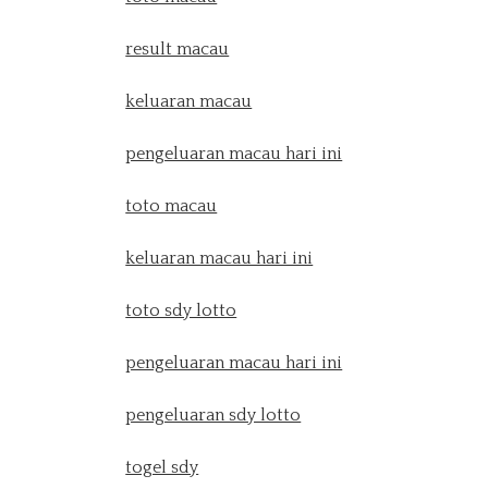
result macau
keluaran macau
pengeluaran macau hari ini
toto macau
keluaran macau hari ini
toto sdy lotto
pengeluaran macau hari ini
pengeluaran sdy lotto
togel sdy