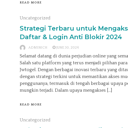
READ MORE
Uncategorized
Strategi Terbaru untuk Mengaks
Daftar & Login Anti Blokir 2024
ADMINICH
JUNE 30, 2024
Selamat datang di dunia perjudian online yang sem
Salah satu platform yang terus menjadi pilihan para
Jwtogel. Dengan berbagai inovasi terbaru yang dita
dengan strategi terkini untuk memastikan akses mu
penggunanya, termasuk di tengah berbagai upaya 
mungkin terjadi. Dalam upaya mengakses […]
READ MORE
Uncategorized