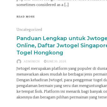
sometimes considered as a […]
READ MORE
Uncategorized
Panduan Lengkap untuk Jwtogel
Online, Daftar Jwtogel Singapor
Togel Hongkong
ADMINICH
JUNE 30, 2024
Jwtogel merupakan platform yang populer di dunia 
menawarkan akses mudah ke berbagai jenis permaina
Dengan kehadiran Jwtogel, para penggemar togel d
pengalaman bermain yang seru dan menguntungkan 
ke tempat fisik. Platform ini menarik bagi banyak
aksesnya dan beragam pilihan permainan yang tersed