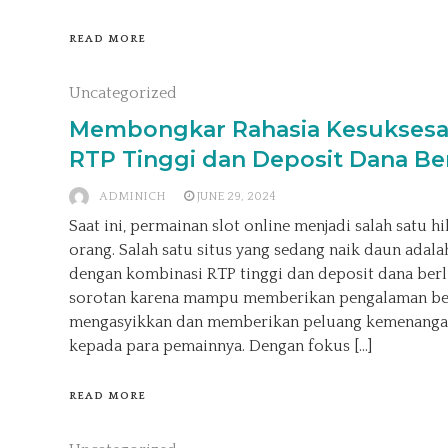
READ MORE
Uncategorized
Membongkar Rahasia Kesuksesa
RTP Tinggi dan Deposit Dana Be
ADMINICH
JUNE 29, 2024
Saat ini, permainan slot online menjadi salah satu h
orang. Salah satu situs yang sedang naik daun adala
dengan kombinasi RTP tinggi dan deposit dana ber
sorotan karena mampu memberikan pengalaman ber
mengasyikkan dan memberikan peluang kemenangan 
kepada para pemainnya. Dengan fokus […]
READ MORE