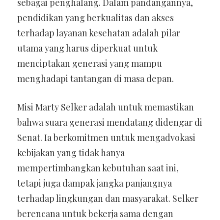
sebagai penghalang. Dalam pandangannya,
pendidikan yang berkualitas dan akses
terhadap layanan kesehatan adalah pilar
utama yang harus diperkuat untuk
menciptakan generasi yang mampu
menghadapi tantangan di masa depan.
Misi Marty Selker adalah untuk memastikan
bahwa suara generasi mendatang didengar di
Senat. Ia berkomitmen untuk mengadvokasi
kebijakan yang tidak hanya
mempertimbangkan kebutuhan saat ini,
tetapi juga dampak jangka panjangnya
terhadap lingkungan dan masyarakat. Selker
berencana untuk bekerja sama dengan