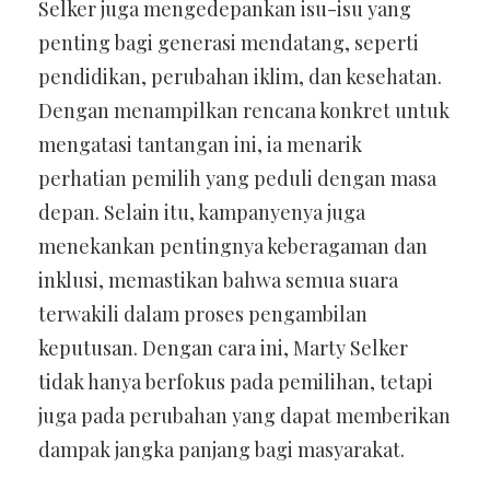
Selker juga mengedepankan isu-isu yang
penting bagi generasi mendatang, seperti
pendidikan, perubahan iklim, dan kesehatan.
Dengan menampilkan rencana konkret untuk
mengatasi tantangan ini, ia menarik
perhatian pemilih yang peduli dengan masa
depan. Selain itu, kampanyenya juga
menekankan pentingnya keberagaman dan
inklusi, memastikan bahwa semua suara
terwakili dalam proses pengambilan
keputusan. Dengan cara ini, Marty Selker
tidak hanya berfokus pada pemilihan, tetapi
juga pada perubahan yang dapat memberikan
dampak jangka panjang bagi masyarakat.