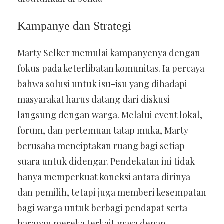
Kampanye dan Strategi
Marty Selker memulai kampanyenya dengan
fokus pada keterlibatan komunitas. Ia percaya
bahwa solusi untuk isu-isu yang dihadapi
masyarakat harus datang dari diskusi
langsung dengan warga. Melalui event lokal,
forum, dan pertemuan tatap muka, Marty
berusaha menciptakan ruang bagi setiap
suara untuk didengar. Pendekatan ini tidak
hanya memperkuat koneksi antara dirinya
dan pemilih, tetapi juga memberi kesempatan
bagi warga untuk berbagi pendapat serta
harapan mereka terkait masa depan.