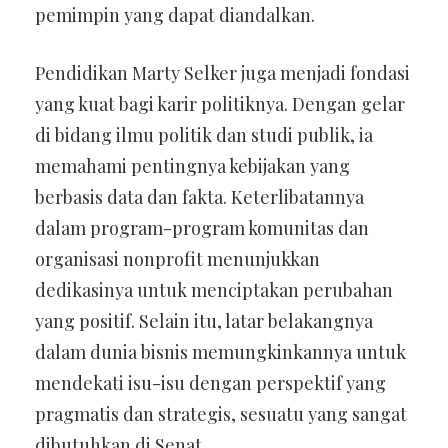
pemimpin yang dapat diandalkan.
Pendidikan Marty Selker juga menjadi fondasi
yang kuat bagi karir politiknya. Dengan gelar
di bidang ilmu politik dan studi publik, ia
memahami pentingnya kebijakan yang
berbasis data dan fakta. Keterlibatannya
dalam program-program komunitas dan
organisasi nonprofit menunjukkan
dedikasinya untuk menciptakan perubahan
yang positif. Selain itu, latar belakangnya
dalam dunia bisnis memungkinkannya untuk
mendekati isu-isu dengan perspektif yang
pragmatis dan strategis, sesuatu yang sangat
dibutuhkan di Senat.