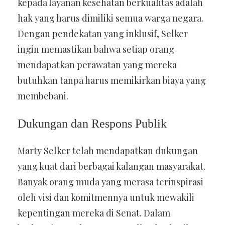
kepada layanan kesehatan berkualitas adalah
hak yang harus dimiliki semua warga negara.
Dengan pendekatan yang inklusif, Selker
ingin memastikan bahwa setiap orang
mendapatkan perawatan yang mereka
butuhkan tanpa harus memikirkan biaya yang
membebani.
Dukungan dan Respons Publik
Marty Selker telah mendapatkan dukungan
yang kuat dari berbagai kalangan masyarakat.
Banyak orang muda yang merasa terinspirasi
oleh visi dan komitmennya untuk mewakili
kepentingan mereka di Senat. Dalam