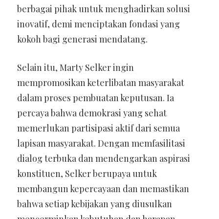
berbagai pihak untuk menghadirkan solusi
inovatif, demi menciptakan fondasi yang
kokoh bagi generasi mendatang.
Selain itu, Marty Selker ingin
mempromosikan keterlibatan masyarakat
dalam proses pembuatan keputusan. Ia
percaya bahwa demokrasi yang sehat
memerlukan partisipasi aktif dari semua
lapisan masyarakat. Dengan memfasilitasi
dialog terbuka dan mendengarkan aspirasi
konstituen, Selker berupaya untuk
membangun kepercayaan dan memastikan
bahwa setiap kebijakan yang diusulkan