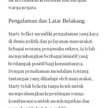
mencerminkan kebutuhan dan harapan
warga negara.
Pengalaman dan Latar Belakang
Marty Selker memiliki pengalaman yang kaya
di dunia politik dan pelayanan masyarakat.
Sebagai seorang pengusaha sukses, ia telah
mengembangkan berbagai inisiatif yang
berdampak positif bagi komunitasnya.
Dengan pemahaman mendalam tentang
tantangan yang dihadapi oleh masyarakat,
Marty telah bekerja tanpa henti untuk
memperjuangkan kepentingan warga.
Komitmennya untuk mendengarkan dan