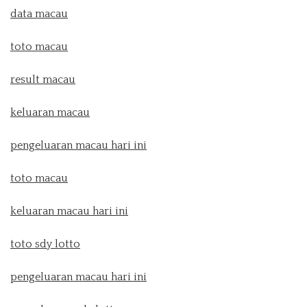
data macau
toto macau
result macau
keluaran macau
pengeluaran macau hari ini
toto macau
keluaran macau hari ini
toto sdy lotto
pengeluaran macau hari ini